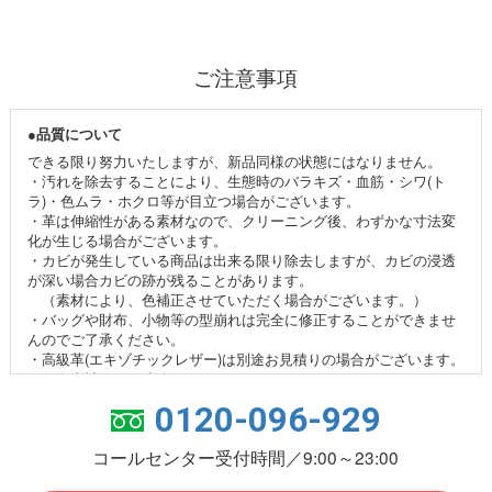
ご注意事項
●品質について
できる限り努力いたしますが、新品同様の状態にはなりません。
・汚れを除去することにより、生態時のバラキズ・血筋・シワ(ト
ラ)・色ムラ・ホクロ等が目立つ場合がございます。
・革は伸縮性がある素材なので、クリーニング後、わずかな寸法変
化が生じる場合がございます。
・カビが発生している商品は出来る限り除去しますが、カビの浸透
が深い場合カビの跡が残ることがあります。
（素材により、色補正させていただく場合がございます。）
・バッグや財布、小物等の型崩れは完全に修正することができませ
んのでご了承ください。
・高級革(エキゾチックレザー)は別途お見積りの場合がございます。
その際当社よりご連絡させていただきます。
0120-096-929
●色補正・加工について
色調は新品時やイメージとわずかに異なる場合もございます。
コールセンター受付時間／9:00～23:00
・衣類の色補正は行っていません。
・スエード革、エナメル革、ヌメ革、合成皮革、ナイロン、布地、