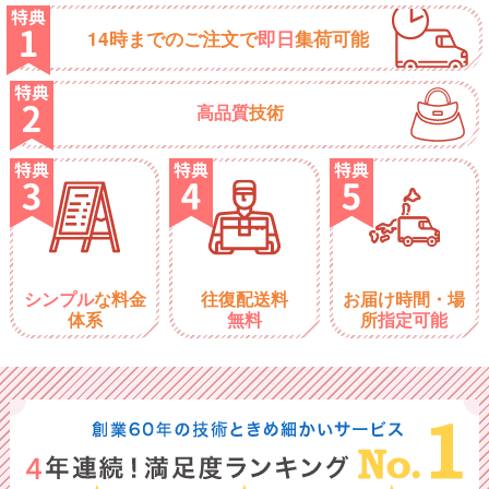
14時までのご注文で
即日
集荷可能
高品質
技術
シンプル
な料金
往復配送料
お届け時間・場
体系
無料
所
指定可能