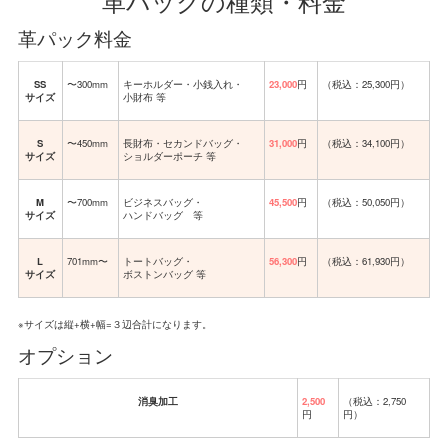
革パックの種類・料金
革パック料金
SS
〜300mm
キーホルダー・小銭入れ・
23,000
円
（税込：25,300円）
サイズ
小財布 等
S
〜450mm
長財布・セカンドバッグ・
31,000
円
（税込：34,100円）
サイズ
ショルダーポーチ 等
M
〜700mm
ビジネスバッグ・
45,500
円
（税込：50,050円）
サイズ
ハンドバッグ 等
L
701mm〜
トートバッグ・
56,300
円
（税込：61,930円）
サイズ
ボストンバッグ 等
※サイズは縦+横+幅=３辺合計になります。
オプション
消臭加工
2,500
（税込：2,750
円
円）