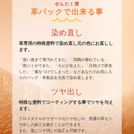
せんたく便
革パックで出来る事
染め直し
革専用の特殊塗料で染め直し元の色にお直しし
ます。
「使い過ぎて薄汚れてきた」「四隅が擦れている」
「雨ジミができた」「カビが生えた」「日焼けで変色
した」「傷をつけてしまった」などあなたのお気に入
りのバッグ・革製品を元色で染め直します。
ツヤ出し
特殊な塗料でコーティングする事でツヤを与え
ます。
クロコダイルやリザードのツヤ出しや、普通の革もツ
ヤ出しの加工を施すことができます。
また、逆にツヤ消しの加工も可能です。