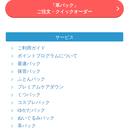
トアル地 等の色補正はできませんのでご了承ください。
「革パック」
・ブランドロゴがプリントされている製品の色補正は、ロゴ回りに
ご注文・クイックオーダー
差異が生じる場合がございます。
・色補正の度合いは、商品の状態に合わせて熟練職人の判断にお任
せいただきます。
●その他注意事項
サービス
一部分のみ革を使用している製品も同様の料金となります。
ご利用ガイド
・お届け予定日に関しましては、最短でも1.5か月程度お時間を頂い
ております。お品物によってはそれ以上のお時間を頂く場合もござ
ポイントプログラムについて
いますので、期間に余裕を持ったご注文をお願いいたします。
最速パック
・本コースに保管サービスはついておりません。
保管パック
ふとんパック
プレミアムケアダウン
くつパック
コスプレパック
ゆかたパック
ぬいぐるみパック
革パック